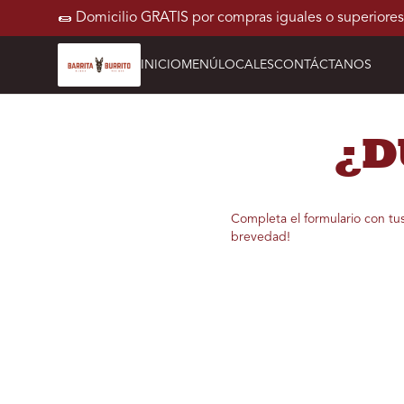
🌯 Domicilio GRATIS por compras iguales o superiores
INICIO
MENÚ
LOCALES
CONTÁCTANOS
¿D
Completa el formulario con tu
brevedad!