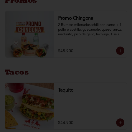
Promos
Promo Chingona
2 Burritos milenarios (chili con carne + 1 
pollo o costilla, guacamole, queso, arroz, 
madurito, pico de gallo, lechuga, 1 salsa a 
elección) + 1 nachos mex + 2 aguas brisa 
de 250 ml
$48.900
Tacos
Taquito
$44.900