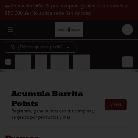
🌯 Domicilio GRATIS por compras iguales o superiores a
$80.000 🛵 (No aplica sede San Andrés)
Abrir menu de navegación
Login
¿Dónde quieres pedir?
Promos
Tacos
Combos
Cerveza
Acumula
Barrita
Points
Únete
Regístrate, gana puntos con tus compras y
canjealos por productos y más