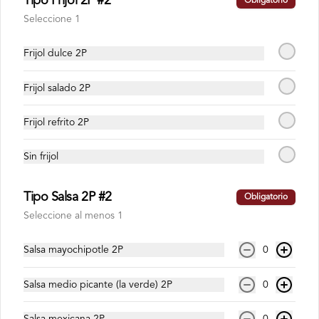
Tipo Frijol 2P #2
Obligatorio
Seleccione 1
Combos
Frijol dulce 2P
Promo Duo
Frijol salado 2P
Combo perfecto: 2 mini burritos (arroz + 
chili con carne o pollo + frijol + pico de 
gallo + madurito + lechuga + salsa) + 2 
Frijol refrito 2P
taquitos (poco de gallo + madurito + 
lechuga + salsa) + 2 bebidas 250 mL
$42.900
Sin frijol
Tipo Salsa 2P #2
Obligatorio
Promo Tex
Seleccione al menos 1
Combo perfecto: 2 mini burritos (arroz + 
chili con carne o pollo + frijol + pico de 
gallo + madurito + lechuga + salsa) + 2 
Salsa mayochipotle 2P
0
papas a la francesa + 1 galleta + 2 
bebidas.
$42.900
Salsa medio picante (la verde) 2P
0
Salsa mexicana 2P
0