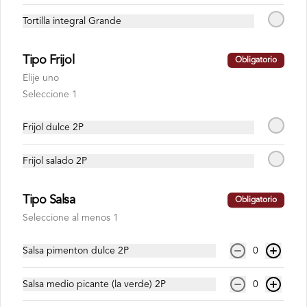
🌯 Domicilio GRATIS por compras iguales o superiores a
Tortilla integral Grande
$80.000 🛵 (No aplica sede San Andrés)
Tipo Frijol
Obligatorio
Abrir menu de navegación
Login
Elije uno
Seleccione 1
¿Dónde quieres pedir?
Frijol dulce 2P
Promos
Tacos
Combos
Cerveza
Frijol salado 2P
Tipo Salsa
Obligatorio
Acumula
Barrita
Seleccione al menos 1
Points
Únete
Regístrate, gana puntos con tus compras y
Salsa pimenton dulce 2P
0
canjealos por productos y más
Salsa medio picante (la verde) 2P
0