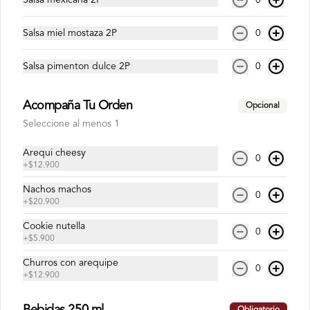
Cerveza
Salsa miel mostaza 2P
0
Cerveza Sol 330 ML
Salsa pimenton dulce 2P
0
Acompaña Tu Orden
Opcional
Seleccione al menos 1
$6.500
Arequi cheesy
0
+
$12.900
Nachos machos
0
+
$20.900
Cookie nutella
0
+
$5.900
Churros con arequipe
0
+
$12.900
Términos y condiciones