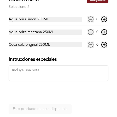
Bebidas 250 ml
Obligatorio
Política de privacidad
Seleccione 2
Redes sociales
Agua brisa limon 250ML
0
Instagram
Agua briza manzana 250ML
0
Facebook
TikTok
Coca cola original 250ML
0
Mi cuenta
Instrucciones especiales
Pedir
Barrita Points
Iniciar sesión
Powered by
Este producto no esta disponible