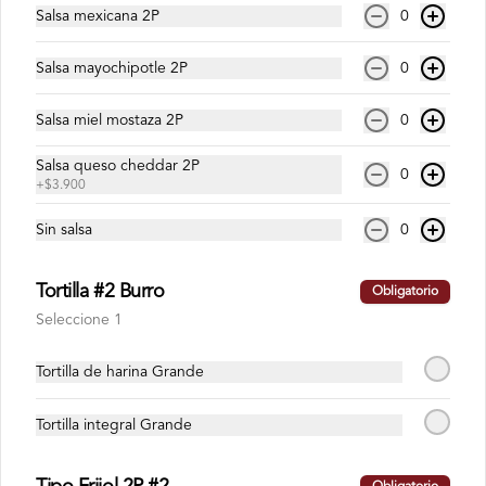
Promos
Salsa mexicana 2P
0
Promo Chingona
Salsa mayochipotle 2P
0
2 Burritos milenarios (chili con carne + 1 
pollo o costilla, guacamole, queso, arroz, 
Salsa miel mostaza 2P
0
madurito, pico de gallo, lechuga, 1 salsa a 
elección) + 1 nachos mex + 2 aguas brisa 
de 250 ml
Salsa queso cheddar 2P
0
+
$3.900
$48.900
Sin salsa
0
Tacos
Tortilla #2 Burro
Obligatorio
Seleccione 1
Taquito
Tortilla de harina Grande
Tortilla integral Grande
$44.900