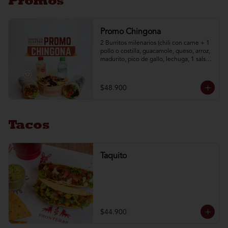
Promos
Promo Chingona
2 Burritos milenarios (chili con carne + 1 
pollo o costilla, guacamole, queso, arroz, 
madurito, pico de gallo, lechuga, 1 salsa a 
elección) + 1 nachos mex + 2 aguas brisa 
de 250 ml
$48.900
Tacos
Taquito
$44.900