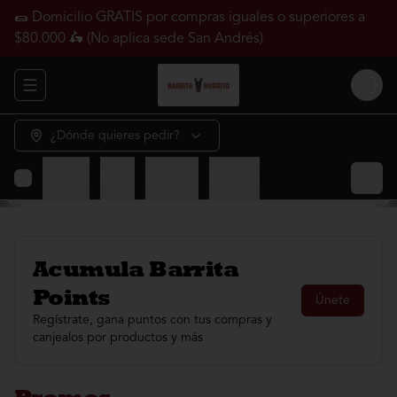
🌯 Domicilio GRATIS por compras iguales o superiores a
$80.000 🛵 (No aplica sede San Andrés)
Abrir menu de navegación
Login
¿Dónde quieres pedir?
Promos
Tacos
Combos
Cerveza
Acumula
Barrita
Points
Únete
Regístrate, gana puntos con tus compras y
canjealos por productos y más