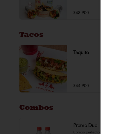
lechuga, 1 salsa a elección) + 1 
nachos mex + 2 aguas brisa de 250 
ml
$48.900
Tacos
Taquito
$44.900
Combos
Promo Duo
Combo perfecto: 2 mini burritos 