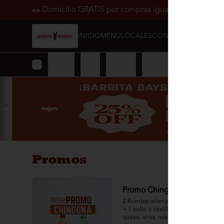
🌯 Domicilio GRATIS por compras iguales o superiores
INICIO
MENÚ
LOCALES
CONTÁCTANOS
Promos
Tacos
Combos
Cerveza
Promos
Promo Chingona
2 Burritos milenarios (chili con carne 
+ 1 pollo o costilla, guacamole, 
queso, arroz, madurito, pico de gallo, 