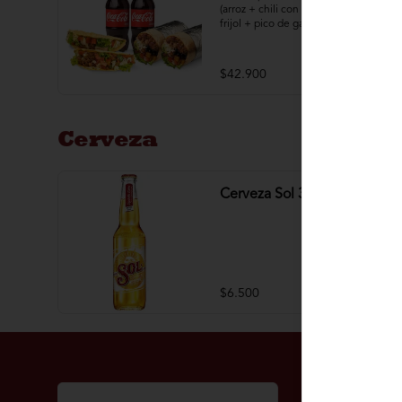
(arroz + chili con carne o pollo + 
frijol + pico de gallo + madurito + 
lechuga + salsa) + 2 taquitos (poco 
de gallo + madurito + lechuga + 
salsa) + 2 bebidas 250 mL
$42.900
Cerveza
Cerveza Sol 330 ML
$6.500
Términos y 