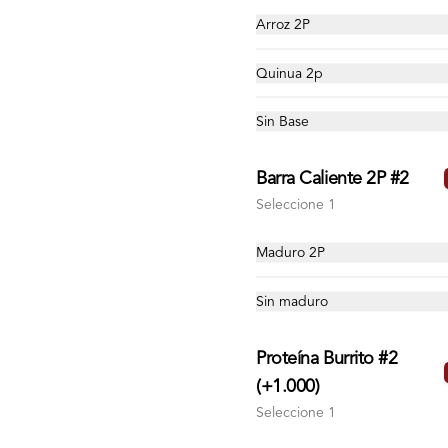
(arroz + chili con carne o pollo + 
Arroz 2P
frijol + pico de gallo + madurito + 
lechuga + salsa) + 2 papas a la 
francesa + 1 galleta + 2 bebidas.
Quinua 2p
$42.900
Sin Base
Barra Caliente 2P #2
Seleccione 1
Maduro 2P
Sin maduro
Proteína Burrito #2
(+1.000)
Seleccione 1
condiciones
Redes sociales