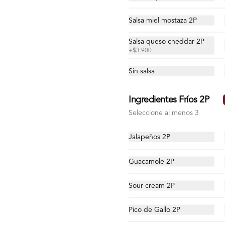
 a $80.000 🛵 (No aplica sede San Andrés)
Salsa miel mostaza 2P
Salsa queso cheddar 2P
+
$3.900
Sin salsa
Ingredientes Fríos 2P
Seleccione al menos 3
Jalapeños 2P
Guacamole 2P
Sour cream 2P
Pico de Gallo 2P