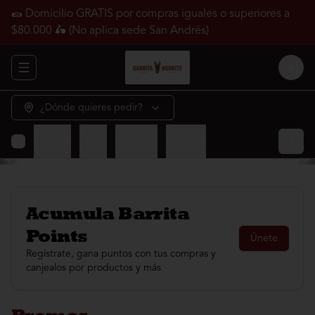
🌯 Domicilio GRATIS por compras iguales o superiores a
$80.000 🛵 (No aplica sede San Andrés)
Abrir menu de navegación
Login
¿Dónde quieres pedir?
Promos
Tacos
Combos
Cerveza
Acumula
Barrita
Points
Únete
Regístrate, gana puntos con tus compras y
canjealos por productos y más