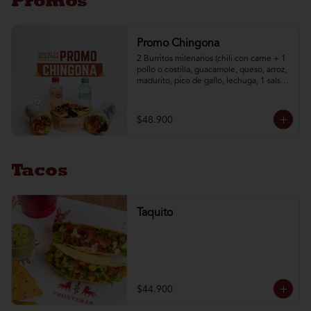
Promos
Promo Chingona
2 Burritos milenarios (chili con carne + 1 
pollo o costilla, guacamole, queso, arroz, 
madurito, pico de gallo, lechuga, 1 salsa a 
elección) + 1 nachos mex + 2 aguas brisa 
de 250 ml
$48.900
Tacos
Taquito
$44.900