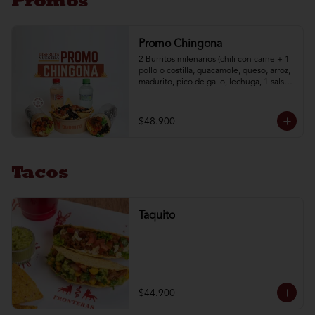
Promos
Promo Chingona
2 Burritos milenarios (chili con carne + 1 
pollo o costilla, guacamole, queso, arroz, 
madurito, pico de gallo, lechuga, 1 salsa a 
elección) + 1 nachos mex + 2 aguas brisa 
de 250 ml
$48.900
Tacos
Taquito
$44.900