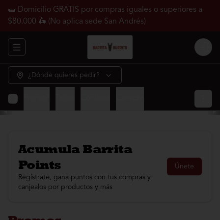
🌯 Domicilio GRATIS por compras iguales o superiores a
$80.000 🛵 (No aplica sede San Andrés)
Abrir menu de navegación
Login
¿Dónde quieres pedir?
Promos
Tacos
Combos
Cerveza
Acumula
Barrita
Points
Únete
Regístrate, gana puntos con tus compras y
canjealos por productos y más