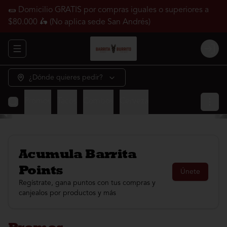
🌯 Domicilio GRATIS por compras iguales o superiores a
$80.000 🛵 (No aplica sede San Andrés)
Abrir menu de navegación
Login
¿Dónde quieres pedir?
Promos
Tacos
Combos
Cerveza
Acumula
Barrita
Points
Únete
Regístrate, gana puntos con tus compras y
canjealos por productos y más