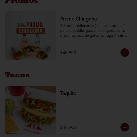
Promos
Promo Chingona
2 Burritos milenarios (chili con carne + 1 
pollo o costilla, guacamole, queso, arroz, 
madurito, pico de gallo, lechuga, 1 salsa a 
elección) + 1 nachos mex + 2 aguas brisa 
de 250 ml
$48.900
Tacos
Taquito
$44.900